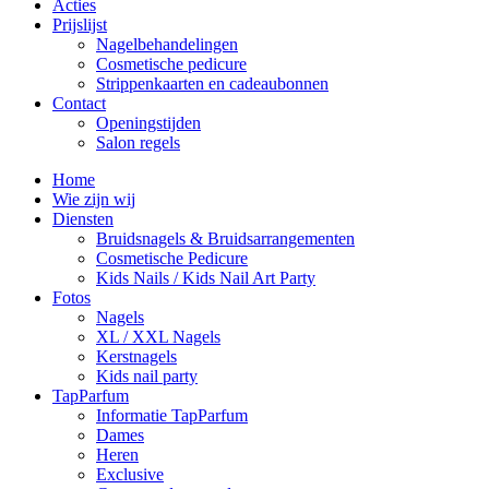
Acties
Prijslijst
Nagelbehandelingen
Cosmetische pedicure
Strippenkaarten en cadeaubonnen
Contact
Openingstijden
Salon regels
Home
Wie zijn wij
Diensten
Bruidsnagels & Bruidsarrangementen
Cosmetische Pedicure
Kids Nails / Kids Nail Art Party
Fotos
Nagels
XL / XXL Nagels
Kerstnagels
Kids nail party
TapParfum
Informatie TapParfum
Dames
Heren
Exclusive