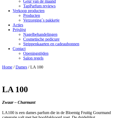
Geur van de maand
TapParfum reviews
Verkoop producten
Producten
Verzorging`s pakketje
Acties
Prijslijst
Nagelbehandelingen
Cosmetische pedicure
Strippenkaarten en cadeaubonnen
Contact
Openingstijden
Salon regels
Home
/
Dames
/ LA 100
LA 100
Zwaar – Charmant
LA100 is een dames parfum die in de Bloemig Fruitig Gourmand
categorie valt met het hoofdakkoord zoet. De duidelijkst