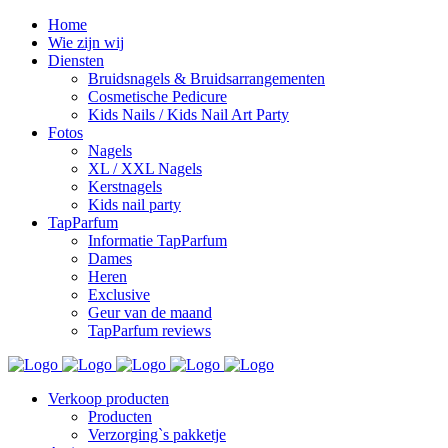
Home
Wie zijn wij
Diensten
Bruidsnagels & Bruidsarrangementen
Cosmetische Pedicure
Kids Nails / Kids Nail Art Party
Fotos
Nagels
XL / XXL Nagels
Kerstnagels
Kids nail party
TapParfum
Informatie TapParfum
Dames
Heren
Exclusive
Geur van de maand
TapParfum reviews
Verkoop producten
Producten
Verzorging`s pakketje