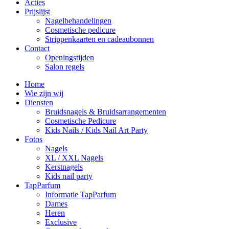
Acties
Prijslijst
Nagelbehandelingen
Cosmetische pedicure
Strippenkaarten en cadeaubonnen
Contact
Openingstijden
Salon regels
Home
Wie zijn wij
Diensten
Bruidsnagels & Bruidsarrangementen
Cosmetische Pedicure
Kids Nails / Kids Nail Art Party
Fotos
Nagels
XL / XXL Nagels
Kerstnagels
Kids nail party
TapParfum
Informatie TapParfum
Dames
Heren
Exclusive