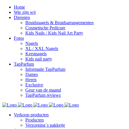
Home
Wie zijn wij
Diensten
Bruidsnagels & Bruidsarrangementen
Cosmetische Pedicure
Kids Nails / Kids Nail Art Party
Fotos
Nagels
XL / XXL Nagels
Kerstnagels
Kids nail party
TapParfum
Informatie TapParfum
Dames
Heren
Exclusive
Geur van de maand
TapParfum reviews
Verkoop producten
Producten
Verzorging`s pakketje