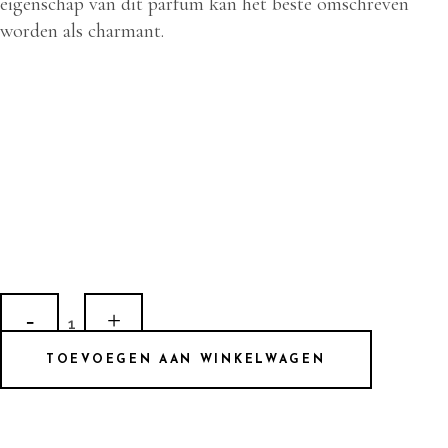
eigenschap van dit parfum kan het beste omschreven
worden als charmant.
LA
114
TOEVOEGEN AAN WINKELWAGEN
quantity