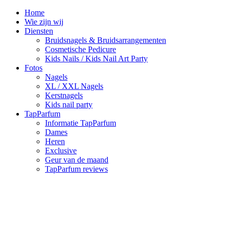
Home
Wie zijn wij
Diensten
Bruidsnagels & Bruidsarrangementen
Cosmetische Pedicure
Kids Nails / Kids Nail Art Party
Fotos
Nagels
XL / XXL Nagels
Kerstnagels
Kids nail party
TapParfum
Informatie TapParfum
Dames
Heren
Exclusive
Geur van de maand
TapParfum reviews