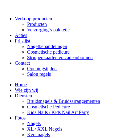
Verkoop producten
Producten
Verzorging`s pakketje
Acties
Prijslijst
Nagelbehandelingen
Cosmetische pedicure
Strippenkaarten en cadeaubonnen
Contact
Openingstijden
Salon regels
Home
Wie zijn wij
Diensten
Bruidsnagels & Bruidsarrangementen
Cosmetische Pedicure
Kids Nails / Kids Nail Art Party
Fotos
Nagels
XL / XXL Nagels
Kerstnagels