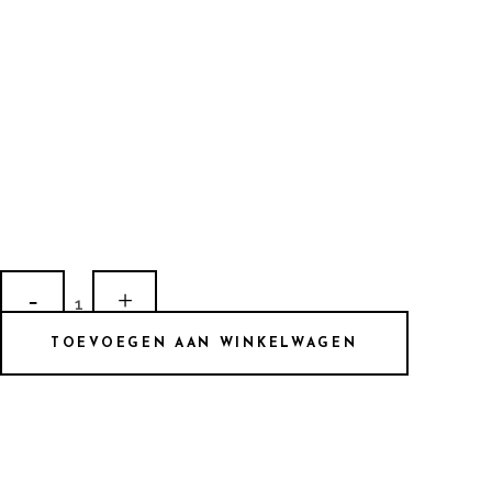
LA
157
TOEVOEGEN AAN WINKELWAGEN
quantity
ADRES