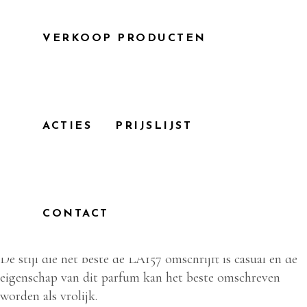
VERKOOP PRODUCTEN
Home
/
Dames
/ LA 157
ACTIES
PRIJSLIJST
LA 157
LA157 is een dames parfum die in de Bloemig Fruitig
categorie valt met het hoofdakkoord citrusvruchten. De
duidelijkst waarneembare geurnoten zijn sinaasappel,
CONTACT
bloedgrapefruit en mandarijn. Het sillage van dit dames
parfum wordt omschreven als midden.
De stijl die het beste de LA157 omschrijft is casual en de
eigenschap van dit parfum kan het beste omschreven
worden als vrolijk.