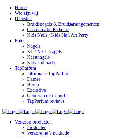
Home
Wie zijn wij
Diensten
Bruidsnagels & Bruidsarrangementen
Cosmetische Pedicure
Kids Nails / Kids Nail Art Party
Fotos
Nagels
XL / XXL Nagels
Kerstnagels
Kids nail party
TapParfum
Informatie TapParfum
Dames
Heren
Exclusive
Geur van de maand
TapParfum reviews
Verkoop producten
Producten
Verzorging`s pakketje