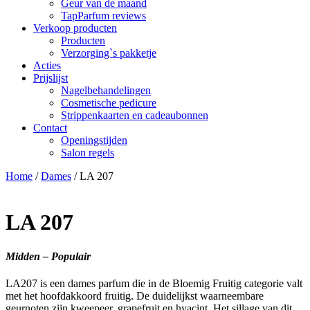
Geur van de maand
TapParfum reviews
Verkoop producten
Producten
Verzorging`s pakketje
Acties
Prijslijst
Nagelbehandelingen
Cosmetische pedicure
Strippenkaarten en cadeaubonnen
Contact
Openingstijden
Salon regels
Home
/
Dames
/ LA 207
LA 207
Midden – Populair
LA207 is een dames parfum die in de Bloemig Fruitig categorie valt
met het hoofdakkoord fruitig. De duidelijkst waarneembare
geurnoten zijn kweepeer, grapefruit en hyacint. Het sillage van dit