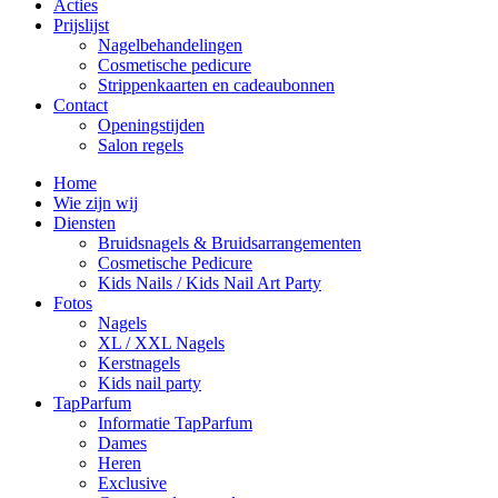
Acties
Prijslijst
Nagelbehandelingen
Cosmetische pedicure
Strippenkaarten en cadeaubonnen
Contact
Openingstijden
Salon regels
Home
Wie zijn wij
Diensten
Bruidsnagels & Bruidsarrangementen
Cosmetische Pedicure
Kids Nails / Kids Nail Art Party
Fotos
Nagels
XL / XXL Nagels
Kerstnagels
Kids nail party
TapParfum
Informatie TapParfum
Dames
Heren
Exclusive