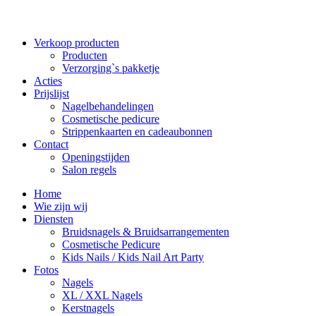
Verkoop producten
Producten
Verzorging`s pakketje
Acties
Prijslijst
Nagelbehandelingen
Cosmetische pedicure
Strippenkaarten en cadeaubonnen
Contact
Openingstijden
Salon regels
Home
Wie zijn wij
Diensten
Bruidsnagels & Bruidsarrangementen
Cosmetische Pedicure
Kids Nails / Kids Nail Art Party
Fotos
Nagels
XL / XXL Nagels
Kerstnagels