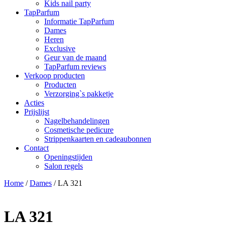
Kids nail party
TapParfum
Informatie TapParfum
Dames
Heren
Exclusive
Geur van de maand
TapParfum reviews
Verkoop producten
Producten
Verzorging`s pakketje
Acties
Prijslijst
Nagelbehandelingen
Cosmetische pedicure
Strippenkaarten en cadeaubonnen
Contact
Openingstijden
Salon regels
Home
/
Dames
/ LA 321
LA 321