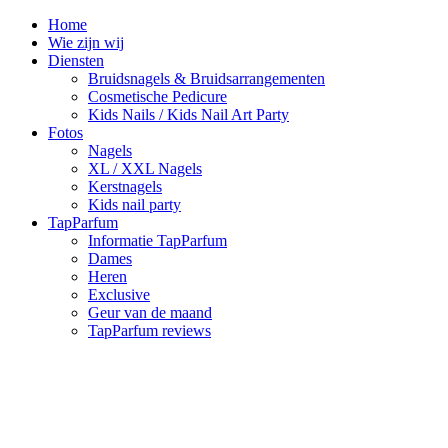
Home
Wie zijn wij
Diensten
Bruidsnagels & Bruidsarrangementen
Cosmetische Pedicure
Kids Nails / Kids Nail Art Party
Fotos
Nagels
XL / XXL Nagels
Kerstnagels
Kids nail party
TapParfum
Informatie TapParfum
Dames
Heren
Exclusive
Geur van de maand
TapParfum reviews