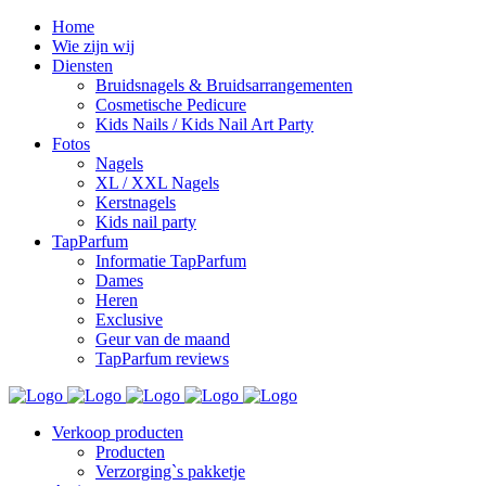
Home
Wie zijn wij
Diensten
Bruidsnagels & Bruidsarrangementen
Cosmetische Pedicure
Kids Nails / Kids Nail Art Party
Fotos
Nagels
XL / XXL Nagels
Kerstnagels
Kids nail party
TapParfum
Informatie TapParfum
Dames
Heren
Exclusive
Geur van de maand
TapParfum reviews
Verkoop producten
Producten
Verzorging`s pakketje