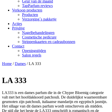
Geur van de maand
TapParfum reviews
Verkoop producten
Producten
Verzorging`s pakketje
Acties
Prijslijst
Nagelbehandelingen
Cosmetische pedicure
Strippenkaarten en cadeaubonnen
Contact
Openingstijden
Salon regels
Home
/
Dames
/ LA 333
LA 333
LA333 is een dames parfum die in de Chypre Bloemig categorie
valt met het hoofdakkoord patchouli. De duidelijkst waarneembare
geurnoten zijn patchouli, italiaanse mandarijn en egyptisch jasmijn.
Het sillage van dit dames parfum wordt omschreven als midden.
De stijl die het beste de LA333 omschrijft is romantisch en de