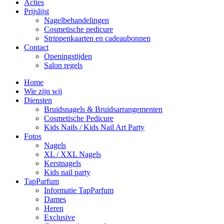
Acties
Prijslijst
Nagelbehandelingen
Cosmetische pedicure
Strippenkaarten en cadeaubonnen
Contact
Openingstijden
Salon regels
Home
Wie zijn wij
Diensten
Bruidsnagels & Bruidsarrangementen
Cosmetische Pedicure
Kids Nails / Kids Nail Art Party
Fotos
Nagels
XL / XXL Nagels
Kerstnagels
Kids nail party
TapParfum
Informatie TapParfum
Dames
Heren
Exclusive