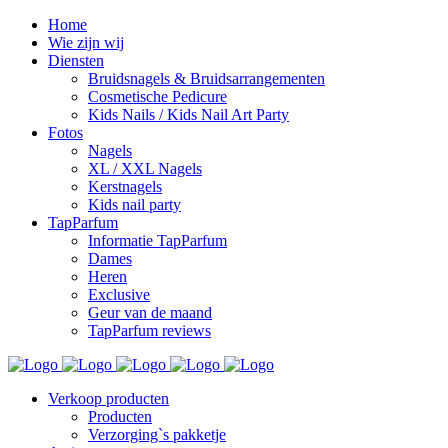
Home
Wie zijn wij
Diensten
Bruidsnagels & Bruidsarrangementen
Cosmetische Pedicure
Kids Nails / Kids Nail Art Party
Fotos
Nagels
XL / XXL Nagels
Kerstnagels
Kids nail party
TapParfum
Informatie TapParfum
Dames
Heren
Exclusive
Geur van de maand
TapParfum reviews
Verkoop producten
Producten
Verzorging`s pakketje