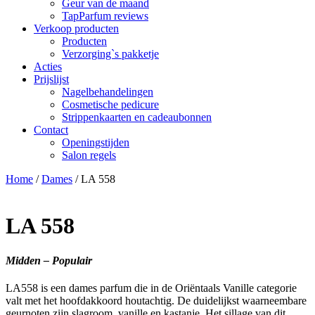
Geur van de maand
TapParfum reviews
Verkoop producten
Producten
Verzorging`s pakketje
Acties
Prijslijst
Nagelbehandelingen
Cosmetische pedicure
Strippenkaarten en cadeaubonnen
Contact
Openingstijden
Salon regels
Home
/
Dames
/ LA 558
LA 558
Midden – Populair
LA558 is een dames parfum die in de Oriëntaals Vanille categorie
valt met het hoofdakkoord houtachtig. De duidelijkst waarneembare
geurnoten zijn slagroom, vanille en kastanje. Het sillage van dit