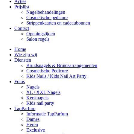
Acties
Prijslijst
Nagelbehandelingen
Cosmetische pedicure
Strippenkaarten en cadeaubonnen
Contact
Openingstijden
Salon regels
Home
Wie zijn wij
Diensten
Bruidsnagels & Bruidsarrangementen
Cosmetische Pedicure
Kids Nails / Kids Nail Art Party
Fotos
Nagels
XL / XXL Nagels
Kerstnagels
Kids nail party
TapParfum
Informatie TapParfum
Dames
Heren
Exclusive