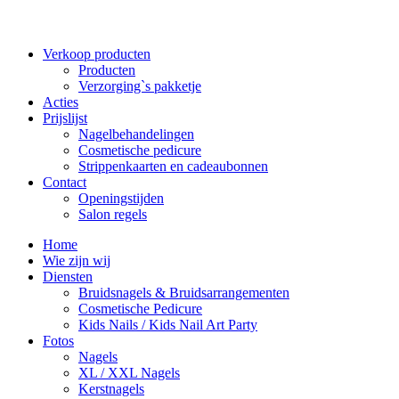
Verkoop producten
Producten
Verzorging`s pakketje
Acties
Prijslijst
Nagelbehandelingen
Cosmetische pedicure
Strippenkaarten en cadeaubonnen
Contact
Openingstijden
Salon regels
Home
Wie zijn wij
Diensten
Bruidsnagels & Bruidsarrangementen
Cosmetische Pedicure
Kids Nails / Kids Nail Art Party
Fotos
Nagels
XL / XXL Nagels
Kerstnagels