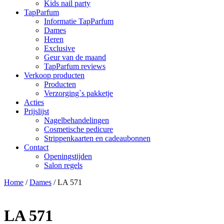
Kids nail party
TapParfum
Informatie TapParfum
Dames
Heren
Exclusive
Geur van de maand
TapParfum reviews
Verkoop producten
Producten
Verzorging`s pakketje
Acties
Prijslijst
Nagelbehandelingen
Cosmetische pedicure
Strippenkaarten en cadeaubonnen
Contact
Openingstijden
Salon regels
Home
/
Dames
/ LA 571
LA 571