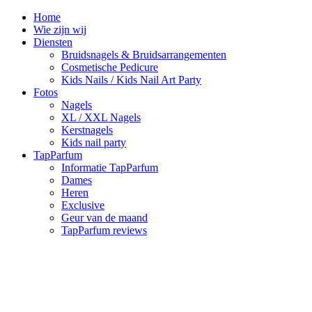
Home
Wie zijn wij
Diensten
Bruidsnagels & Bruidsarrangementen
Cosmetische Pedicure
Kids Nails / Kids Nail Art Party
Fotos
Nagels
XL / XXL Nagels
Kerstnagels
Kids nail party
TapParfum
Informatie TapParfum
Dames
Heren
Exclusive
Geur van de maand
TapParfum reviews