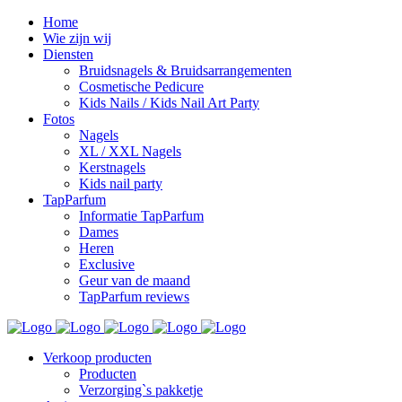
Home
Wie zijn wij
Diensten
Bruidsnagels & Bruidsarrangementen
Cosmetische Pedicure
Kids Nails / Kids Nail Art Party
Fotos
Nagels
XL / XXL Nagels
Kerstnagels
Kids nail party
TapParfum
Informatie TapParfum
Dames
Heren
Exclusive
Geur van de maand
TapParfum reviews
Verkoop producten
Producten
Verzorging`s pakketje