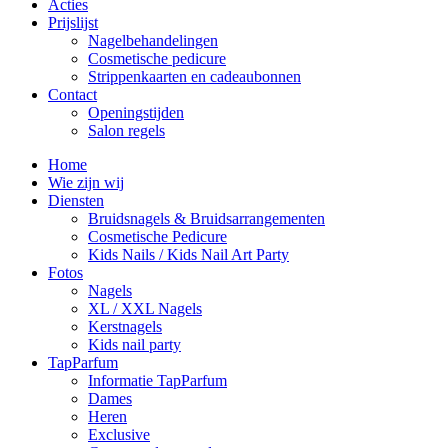
Acties
Prijslijst
Nagelbehandelingen
Cosmetische pedicure
Strippenkaarten en cadeaubonnen
Contact
Openingstijden
Salon regels
Home
Wie zijn wij
Diensten
Bruidsnagels & Bruidsarrangementen
Cosmetische Pedicure
Kids Nails / Kids Nail Art Party
Fotos
Nagels
XL / XXL Nagels
Kerstnagels
Kids nail party
TapParfum
Informatie TapParfum
Dames
Heren
Exclusive