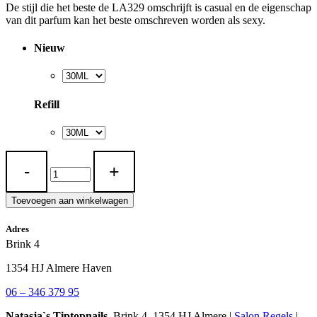
De stijl die het beste de LA329 omschrijft is casual en de eigenschap
van dit parfum kan het beste omschreven worden als sexy.
Nieuw
Refill
LA
329
quantity
Toevoegen aan winkelwagen
Adres
Brink 4
1354 HJ Almere Haven
06 – 346 379 95
Natasja`s Tiptopnails,
Brink 4, 1354 HJ Almere |
Salon Regels
|