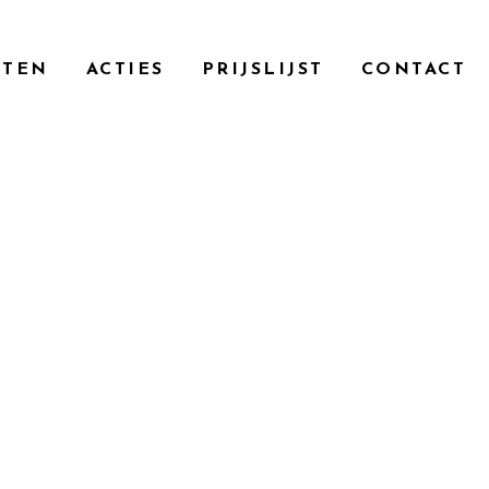
en als charmant.
CTEN
ACTIES
PRIJSLIJST
CONTACT