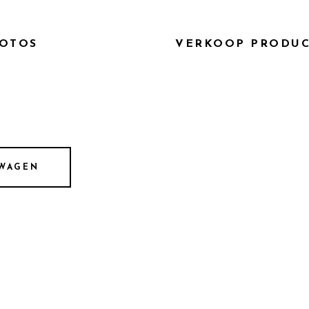
e eigenschap van dit parfum kan het beste omschreven word
OTOS
VERKOOP PRODU
LWAGEN