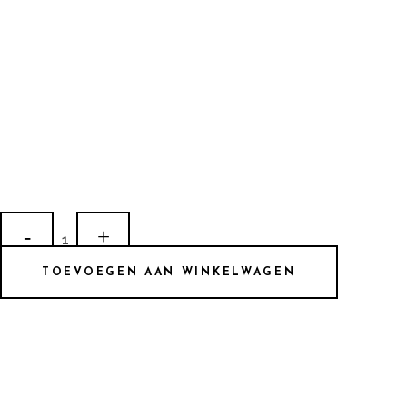
LE
168
TOEVOEGEN AAN WINKELWAGEN
quantity
ADRES