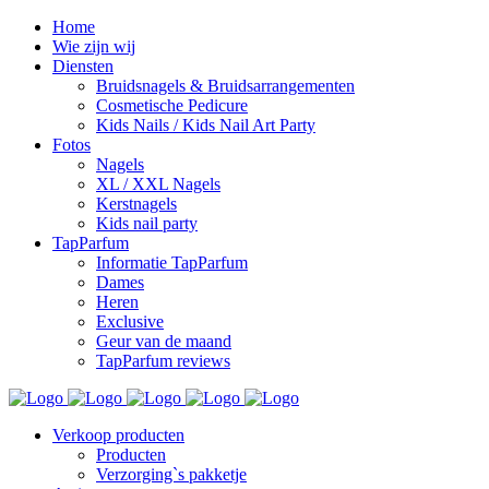
Home
Wie zijn wij
Diensten
Bruidsnagels & Bruidsarrangementen
Cosmetische Pedicure
Kids Nails / Kids Nail Art Party
Fotos
Nagels
XL / XXL Nagels
Kerstnagels
Kids nail party
TapParfum
Informatie TapParfum
Dames
Heren
Exclusive
Geur van de maand
TapParfum reviews
Verkoop producten
Producten
Verzorging`s pakketje