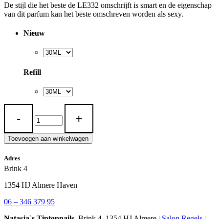
De stijl die het beste de LE332 omschrijft is smart en de eigenschap
van dit parfum kan het beste omschreven worden als sexy.
Nieuw
Refill
LE
332
quantity
Toevoegen aan winkelwagen
Adres
Brink 4
1354 HJ Almere Haven
06 – 346 379 95
Natasja`s Tiptopnails,
Brink 4, 1354 HJ Almere |
Salon Regels
|