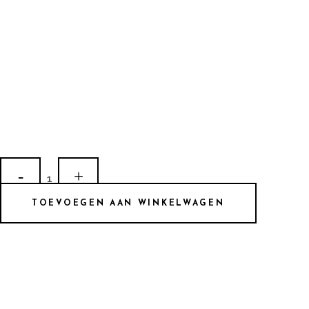
LE
348
TOEVOEGEN AAN WINKELWAGEN
quantity
ADRES