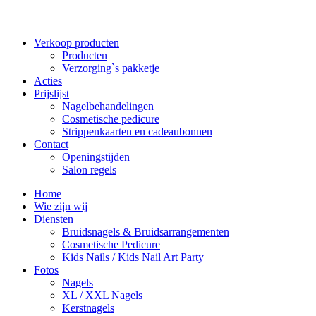
Verkoop producten
Producten
Verzorging`s pakketje
Acties
Prijslijst
Nagelbehandelingen
Cosmetische pedicure
Strippenkaarten en cadeaubonnen
Contact
Openingstijden
Salon regels
Home
Wie zijn wij
Diensten
Bruidsnagels & Bruidsarrangementen
Cosmetische Pedicure
Kids Nails / Kids Nail Art Party
Fotos
Nagels
XL / XXL Nagels
Kerstnagels