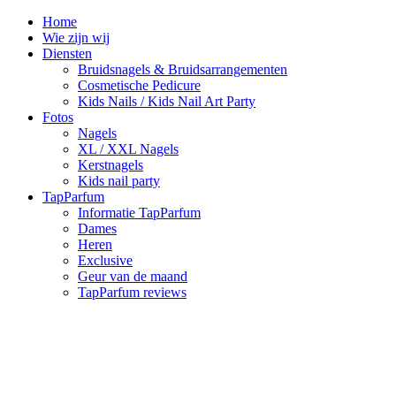
Home
Wie zijn wij
Diensten
Bruidsnagels & Bruidsarrangementen
Cosmetische Pedicure
Kids Nails / Kids Nail Art Party
Fotos
Nagels
XL / XXL Nagels
Kerstnagels
Kids nail party
TapParfum
Informatie TapParfum
Dames
Heren
Exclusive
Geur van de maand
TapParfum reviews