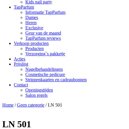
Kids nail party
TapParfum
Informatie TapParfum
Dames
Heren
Exclusive
Geur van de maand
TapParfum reviews
Verkoop producten
Producten
Verzorging`s pakketje
Acties
Prijslijst
Nagelbehandelingen
Cosmetische pedicure
Strippenkaarten en cadeaubonnen
Contact
Openingstijden
Salon regels
Home
/
Geen categorie
/ LN 501
LN 501