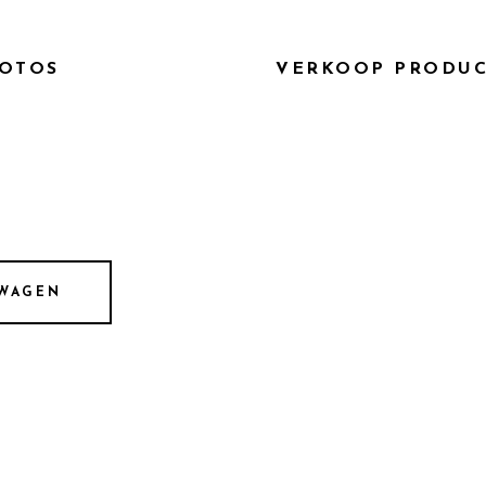
 eigenschap van dit parfum kan het beste omschreven worde
OTOS
VERKOOP PRODU
LWAGEN