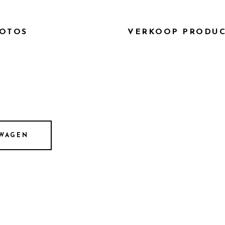
e eigenschap van dit parfum kan het beste omschreven word
OTOS
VERKOOP PRODU
LWAGEN