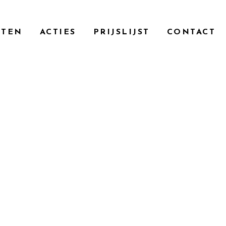
en als comfort.
CTEN
ACTIES
PRIJSLIJST
CONTACT