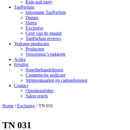
Kids nail party
TapParfum
Informatie TapParfum
Dames
Heren
Exclusive
Geur van de maand
TapParfum reviews
Verkoop producten
Producten
Verzorging`s pakketje
Acties
Prijslijst
Nagelbehandelingen
Cosmetische pedicure
Strippenkaarten en cadeaubonnen
Contact
Openingstijden
Salon regels
Home
/
Exclusive
/ TN 031
TN 031