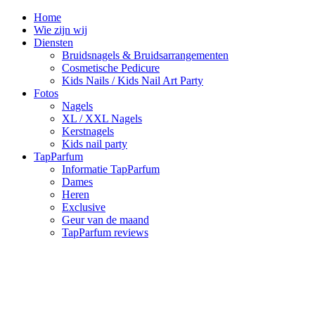
Home
Wie zijn wij
Diensten
Bruidsnagels & Bruidsarrangementen
Cosmetische Pedicure
Kids Nails / Kids Nail Art Party
Fotos
Nagels
XL / XXL Nagels
Kerstnagels
Kids nail party
TapParfum
Informatie TapParfum
Dames
Heren
Exclusive
Geur van de maand
TapParfum reviews