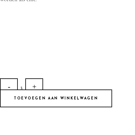
TN
073
TOEVOEGEN AAN WINKELWAGEN
quantity